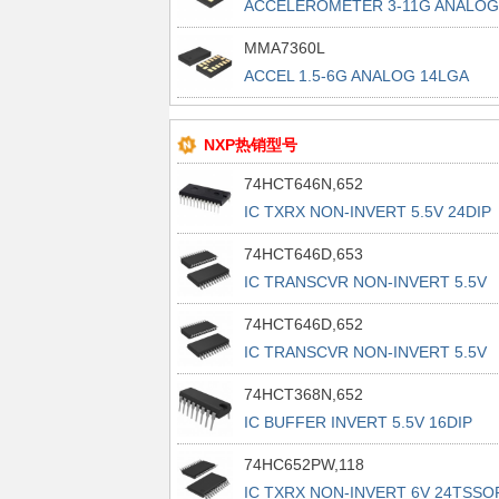
ACCELEROMETER 3-11G ANALOG
14LGA
MMA7360L
ACCEL 1.5-6G ANALOG 14LGA
NXP热销型号
74HCT646N,652
IC TXRX NON-INVERT 5.5V 24DIP
74HCT646D,653
IC TRANSCVR NON-INVERT 5.5V
24SO
74HCT646D,652
IC TRANSCVR NON-INVERT 5.5V
24SO
74HCT368N,652
IC BUFFER INVERT 5.5V 16DIP
74HC652PW,118
IC TXRX NON-INVERT 6V 24TSSO