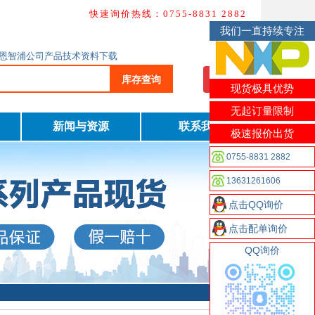
快速询价热线：0755-8831 2882
我们一直持续专注
询及恩智浦公司产品技术资料下载
库存查询
我要询价
现货极具优势
无起订量限制
新闻与资源
联系我们
极速报价出货
0755-8831 2882
13631261606
点击QQ询价
点击配单询价
QQ询价