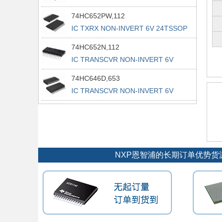
74HC652PW,112
IC TXRX NON-INVERT 6V 24TSSOP
74HC652N,112
IC TRANSCVR NON-INVERT 6V
24DIP
74HC646D,653
IC TRANSCVR NON-INVERT 6V
24SO
NXP恩智浦的长期订单优势货