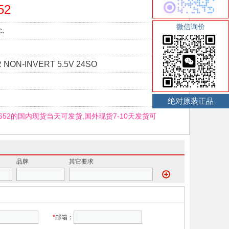
52
微信询价
.
 NON-INVERT 5.5V 24SO
绝对原装正品
D,652的国内现货当天可发货,国外现货7-10天发货可
品牌
其它要求
*
邮箱：