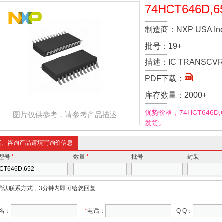
74HCT646D,6
制造商：
NXP USA Inc
批号：
19+
描述：
IC TRANSCVR
PDF下载：
库存数量：
2000+
优势价格，74HCT646
图片仅供参考，请参考产品描述
发货。
买、咨询产品请填写询价信息
型号
*
数量
*
批号
封装
确认联系方式，3分钟内即可给您回复
名：
*
电话：
Q Q：