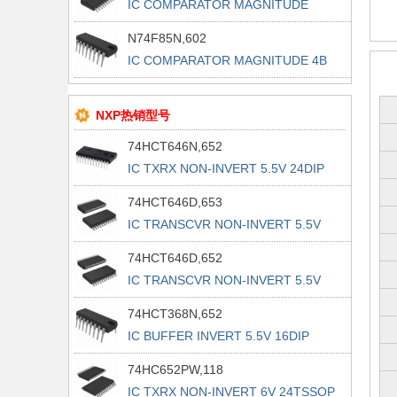
IC COMPARATOR MAGNITUDE
20SOIC
N74F85N,602
IC COMPARATOR MAGNITUDE 4B
16DIP
NXP热销型号
74HCT646N,652
IC TXRX NON-INVERT 5.5V 24DIP
74HCT646D,653
IC TRANSCVR NON-INVERT 5.5V
24SO
74HCT646D,652
IC TRANSCVR NON-INVERT 5.5V
24SO
74HCT368N,652
IC BUFFER INVERT 5.5V 16DIP
74HC652PW,118
IC TXRX NON-INVERT 6V 24TSSOP