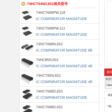
74HCT646D,652相关型号
74HCT688PW,118
IC COMPARATOR MAGNITUDE
20TSSOP
74HCT688PW,112
IC COMPARATOR MAGNITUDE
20TSSOP
74HCT688N,652
IC COMPARATOR MAGNITUDE 8B
20DIP
74HC85N,652
IC COMPARATOR MAGNITUDE 4B
16DIP
购
74HCT85N,652
询价
IC COMPARATOR MAGNITUDE 4B
16DIP
74HCT688D,653
请
IC COMPARATOR MAGNITUDE
20SOIC
*
姓
74HCT688D,652