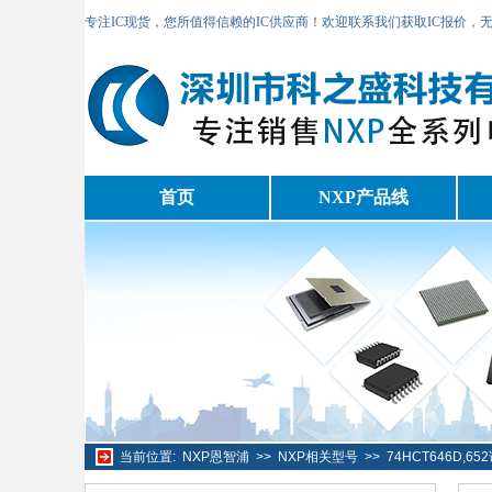
专注IC现货，您所值得信赖的IC供应商！欢迎联系我们获取IC报价，
首页
NXP产品线
当前位置:
NXP恩智浦
>>
NXP相关型号
>>
74HCT646D,6