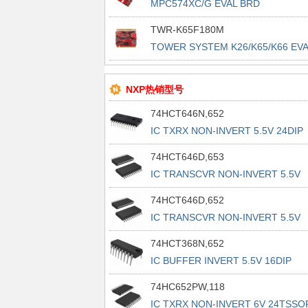
MPC574XC/G EVAL BRD
TWR-K65F180M
TOWER SYSTEM K26/K65/K66 EVA
BD
NXP热销型号
74HCT646N,652
IC TXRX NON-INVERT 5.5V 24DIP
74HCT646D,653
IC TRANSCVR NON-INVERT 5.5V
24SO
74HCT646D,652
IC TRANSCVR NON-INVERT 5.5V
24SO
74HCT368N,652
IC BUFFER INVERT 5.5V 16DIP
74HC652PW,118
IC TXRX NON-INVERT 6V 24TSSO