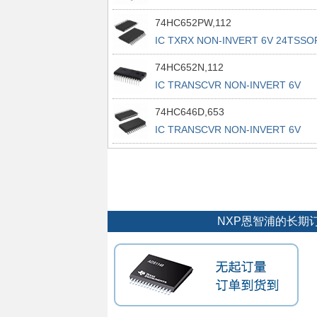
74HC652PW,112
IC TXRX NON-INVERT 6V 24TSSO
74HC652N,112
IC TRANSCVR NON-INVERT 6V
24DIP
74HC646D,653
IC TRANSCVR NON-INVERT 6V
24SO
NXP恩智浦的长期