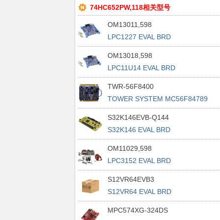
74HC652PW,118相关型号
OM13011,598
LPC1227 EVAL BRD
OM13018,598
LPC11U14 EVAL BRD
TWR-56F8400
TOWER SYSTEM MC56F84789
EVAL BRD
S32K146EVB-Q144
S32K146 EVAL BRD
OM11029,598
LPC3152 EVAL BRD
S12VR64EVB3
S12VR64 EVAL BRD
MPC574XG-324DS