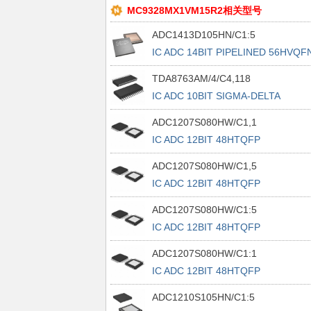
MC9328MX1VM15R2相关型号
ADC1413D105HN/C1:5
IC ADC 14BIT PIPELINED 56HVQF
TDA8763AM/4/C4,118
IC ADC 10BIT SIGMA-DELTA
28SSOP
ADC1207S080HW/C1,1
IC ADC 12BIT 48HTQFP
ADC1207S080HW/C1,5
IC ADC 12BIT 48HTQFP
ADC1207S080HW/C1:5
IC ADC 12BIT 48HTQFP
ADC1207S080HW/C1:1
IC ADC 12BIT 48HTQFP
ADC1210S105HN/C1:5