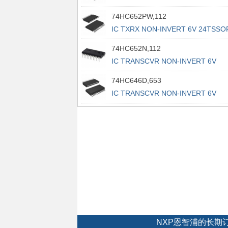
74HC652PW,112
IC TXRX NON-INVERT 6V 24TSSO
74HC652N,112
IC TRANSCVR NON-INVERT 6V
24DIP
74HC646D,653
IC TRANSCVR NON-INVERT 6V
24SO
NXP恩智浦的长期