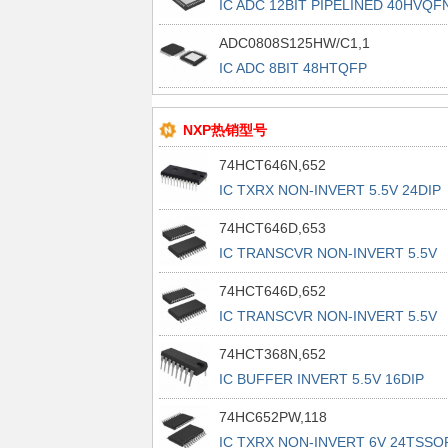
IC ADC 12BIT PIPELINED 40HVQF
ADC0808S125HW/C1,1
IC ADC 8BIT 48HTQFP
NXP热销型号
74HCT646N,652
IC TXRX NON-INVERT 5.5V 24DIP
74HCT646D,653
IC TRANSCVR NON-INVERT 5.5V
24SO
74HCT646D,652
IC TRANSCVR NON-INVERT 5.5V
24SO
74HCT368N,652
IC BUFFER INVERT 5.5V 16DIP
74HC652PW,118
IC TXRX NON-INVERT 6V 24TSSO