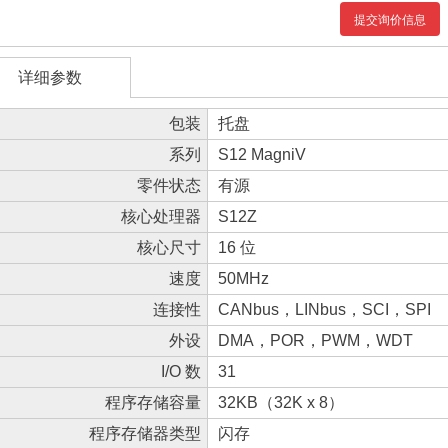
提交询价信息
详细参数
包装
托盘
系列
S12 MagniV
零件状态
有源
核心处理器
S12Z
核心尺寸
16 位
速度
50MHz
连接性
CANbus，LINbus，SCI，SPI
外设
DMA，POR，PWM，WDT
I/O 数
31
程序存储容量
32KB（32K x 8）
程序存储器类型
闪存