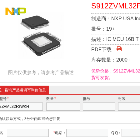
S912ZVML32
制造商：
NXP USA Inc
批号：
19+
描述：
IC MCU 16BIT
PDF下载：
库存数量：
2000+
优势价格，S912ZVML
图片仅供参考，请参考产品描述
货可发货。
买、咨询产品请填写询价信息
型号
*
数量
*
批号
封装
确认联系方式，3分钟内即可给您回复
名：
*
电话：
Q Q：