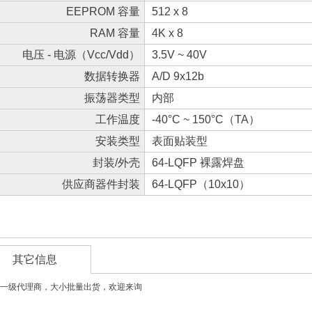
EEPROM 容量
512 x 8
RAM 容量
4K x 8
电压 - 电源（Vcc/Vdd）
3.5V ~ 40V
数据转换器
A/D 9x12b
振荡器类型
内部
工作温度
-40°C ~ 150°C（TA）
安装类型
表面贴装型
封装/外壳
64-LQFP 裸露焊盘
供应商器件封装
64-LQFP（10x10）
其它信息
一级代理商，大小批量出货，欢迎来询