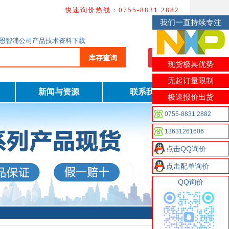
快速询价热线：0755-8831 2882
我们一直持续专注
询及恩智浦公司产品技术资料下载
库存查询
我要询价
现货极具优势
无起订量限制
新闻与资源
联系我们
极速报价出货
0755-8831 2882
13631261606
点击QQ询价
点击配单询价
QQ询价