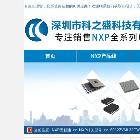
专注IC现货，您所值得信赖的IC供应商！欢迎联系我们获取IC报价，
首页
NXP产品线
当前位置:
NXP恩智浦
>>
NXP相关型号
>>
S912ZVML32F