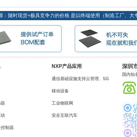
源：随时现货+极具竞争力的价格 是以终端使用（制造工厂、大
深圳
线
NXP产品应用
国内知
通信基础设施支持云管理、5G
连接的世界
移动设备
动器
工业物联网
驱动
安全互联汽车
全控制器