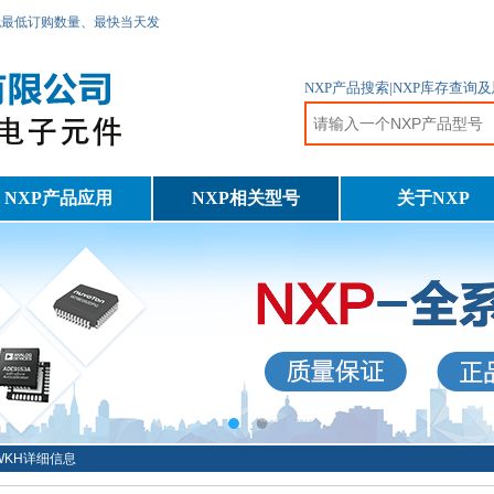
无最低订购数量、最快当天发
NXP产品搜索|NXP库存查
NXP产品应用
NXP相关型号
关于NXP
3WKH详细信息