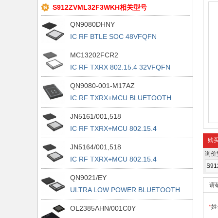
S912ZVML32F3WKH相关型号
QN9080DHNY
IC RF BTLE SOC 48VFQFN
MC13202FCR2
IC RF TXRX 802.15.4 32VFQFN
QN9080-001-M17AZ
IC RF TXRX+MCU BLUETOOTH
54LFBGA
JN5161/001,518
IC RF TXRX+MCU 802.15.4
40VFQFN
购
JN5164/001,518
询价
IC RF TXRX+MCU 802.15.4
40VFQFN
QN9021/EY
请
ULTRA LOW POWER BLUETOOTH
LE SYS
*
姓
OL2385AHN/001C0Y