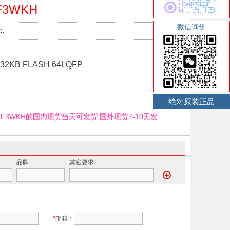
F3WKH
微信询价
.
 32KB FLASH 64LQFP
绝对原装正品
32F3WKH的国内现货当天可发货,国外现货7-10天发
品牌
其它要求
*
邮箱：