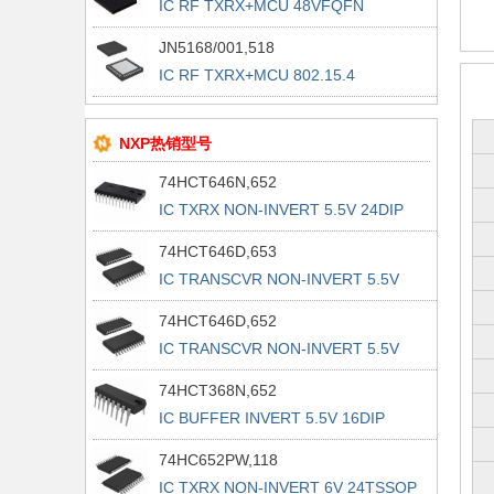
IC RF TXRX+MCU 48VFQFN
JN5168/001,518
IC RF TXRX+MCU 802.15.4
40VFQFN
NXP热销型号
74HCT646N,652
IC TXRX NON-INVERT 5.5V 24DIP
74HCT646D,653
IC TRANSCVR NON-INVERT 5.5V
24SO
74HCT646D,652
IC TRANSCVR NON-INVERT 5.5V
24SO
74HCT368N,652
IC BUFFER INVERT 5.5V 16DIP
74HC652PW,118
IC TXRX NON-INVERT 6V 24TSSOP