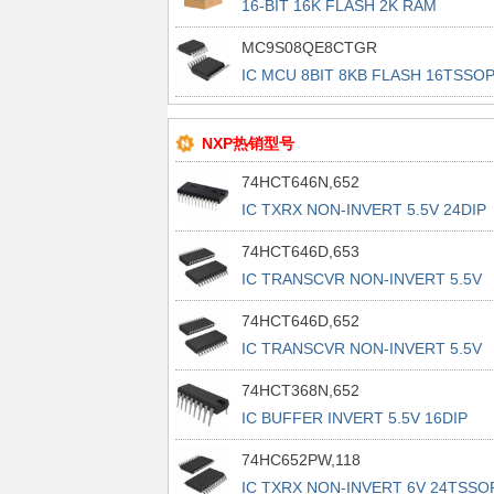
16-BIT 16K FLASH 2K RAM
MC9S08QE8CTGR
IC MCU 8BIT 8KB FLASH 16TSSO
NXP热销型号
74HCT646N,652
IC TXRX NON-INVERT 5.5V 24DIP
74HCT646D,653
IC TRANSCVR NON-INVERT 5.5V
24SO
74HCT646D,652
IC TRANSCVR NON-INVERT 5.5V
24SO
74HCT368N,652
IC BUFFER INVERT 5.5V 16DIP
74HC652PW,118
IC TXRX NON-INVERT 6V 24TSSO