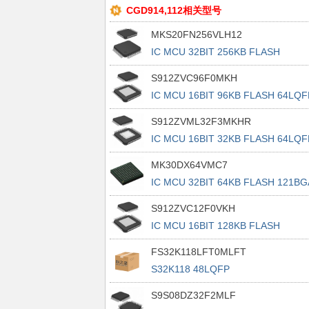
CGD914,112相关型号
MKS20FN256VLH12
IC MCU 32BIT 256KB FLASH
64LQFP
S912ZVC96F0MKH
IC MCU 16BIT 96KB FLASH 64LQF
S912ZVML32F3MKHR
IC MCU 16BIT 32KB FLASH 64LQF
MK30DX64VMC7
IC MCU 32BIT 64KB FLASH 121BG
S912ZVC12F0VKH
IC MCU 16BIT 128KB FLASH
64LQFP
FS32K118LFT0MLFT
S32K118 48LQFP
S9S08DZ32F2MLF