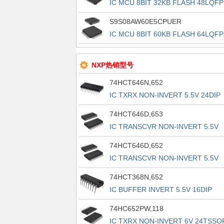
IC MCU 8BIT 32KB FLASH 48LQFP
S9S08AW60E5CPUER
IC MCU 8BIT 60KB FLASH 64LQFP
NXP热销型号
74HCT646N,652
IC TXRX NON-INVERT 5.5V 24DIP
74HCT646D,653
IC TRANSCVR NON-INVERT 5.5V
24SO
74HCT646D,652
IC TRANSCVR NON-INVERT 5.5V
24SO
74HCT368N,652
IC BUFFER INVERT 5.5V 16DIP
74HC652PW,118
IC TXRX NON-INVERT 6V 24TSSO