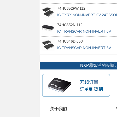
74HC652PW,112
IC TXRX NON-INVERT 6V 24TSSO
74HC652N,112
IC TRANSCVR NON-INVERT 6V
24DIP
74HC646D,653
IC TRANSCVR NON-INVERT 6V
24SO
NXP恩智浦的长期
关于我们