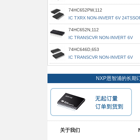
74HC652PW,112
IC TXRX NON-INVERT 6V 24TSSO
74HC652N,112
IC TRANSCVR NON-INVERT 6V
24DIP
74HC646D,653
IC TRANSCVR NON-INVERT 6V
24SO
NXP恩智浦的长期
关于我们