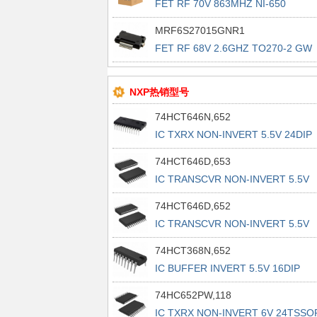
FET RF 70V 863MHZ NI-650
MRF6S27015GNR1
FET RF 68V 2.6GHZ TO270-2 GW
NXP热销型号
74HCT646N,652
IC TXRX NON-INVERT 5.5V 24DIP
74HCT646D,653
IC TRANSCVR NON-INVERT 5.5V
24SO
74HCT646D,652
IC TRANSCVR NON-INVERT 5.5V
24SO
74HCT368N,652
IC BUFFER INVERT 5.5V 16DIP
74HC652PW,118
IC TXRX NON-INVERT 6V 24TSSO