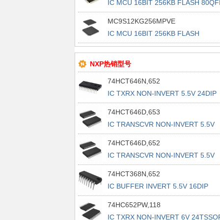
IC MCU 16BIT 256KB FLASH 80QF
MC9S12KG256MPVE
IC MCU 16BIT 256KB FLASH
112LQFP
NXP热销型号
74HCT646N,652
IC TXRX NON-INVERT 5.5V 24DIP
74HCT646D,653
IC TRANSCVR NON-INVERT 5.5V
24SO
74HCT646D,652
IC TRANSCVR NON-INVERT 5.5V
24SO
74HCT368N,652
IC BUFFER INVERT 5.5V 16DIP
74HC652PW,118
IC TXRX NON-INVERT 6V 24TSSO