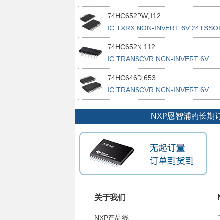
74HC652PW,112
IC TXRX NON-INVERT 6V 24TSSO
74HC652N,112
IC TRANSCVR NON-INVERT 6V
24DIP
74HC646D,653
IC TRANSCVR NON-INVERT 6V
24SO
NXP恩智浦的长期
关于我们
NXP产品线