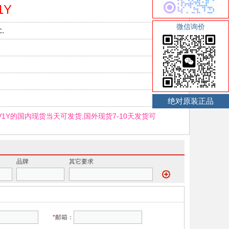
1Y
微信询价
.
绝对原装正品
L/V1Y的国内现货当天可发货,国外现货7-10天发货可
品牌
其它要求
*
邮箱：