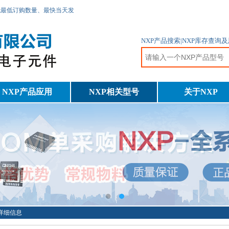
无最低订购数量、最快当天发
NXP产品搜索|NXP库存查
NXP产品应用
NXP相关型号
关于NXP
1Y详细信息