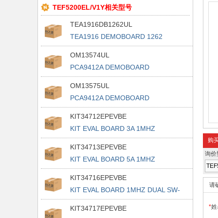
TEF5200EL/V1Y相关型号
TEA1916DB1262UL
TEA1916 DEMOBOARD 1262
OM13574UL
PCA9412A DEMOBOARD
OM13575UL
PCA9412A DEMOBOARD
KIT34712EPEVBE
KIT EVAL BOARD 3A 1MHZ
购
KIT34713EPEVBE
询价
KIT EVAL BOARD 5A 1MHZ
KIT34716EPEVBE
请
KIT EVAL BOARD 1MHZ DUAL SW-
MODE
*
姓
KIT34717EPEVBE