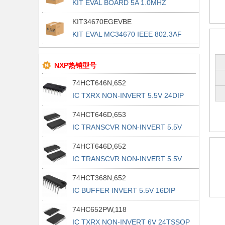
KIT EVAL BOARD 5A 1.0MHZ
KIT34670EGEVBE
KIT EVAL MC34670 IEEE 802.3AF
NXP热销型号
74HCT646N,652
IC TXRX NON-INVERT 5.5V 24DIP
74HCT646D,653
IC TRANSCVR NON-INVERT 5.5V
24SO
74HCT646D,652
IC TRANSCVR NON-INVERT 5.5V
24SO
74HCT368N,652
IC BUFFER INVERT 5.5V 16DIP
74HC652PW,118
IC TXRX NON-INVERT 6V 24TSSOP