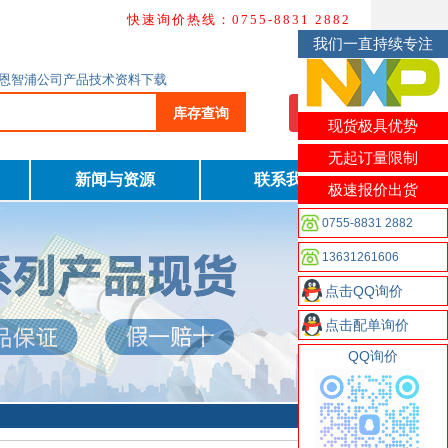
快速询价热线：0755-8831 2882
我们一直持续专注
询及恩智浦公司产品技术资料下载
库存查询
我要询价
现货极具优势
无起订量限制
新闻与资源
联系我们
极速报价出货
0755-8831 2882
13631261606
点击QQ询价
点击配单询价
QQ询价